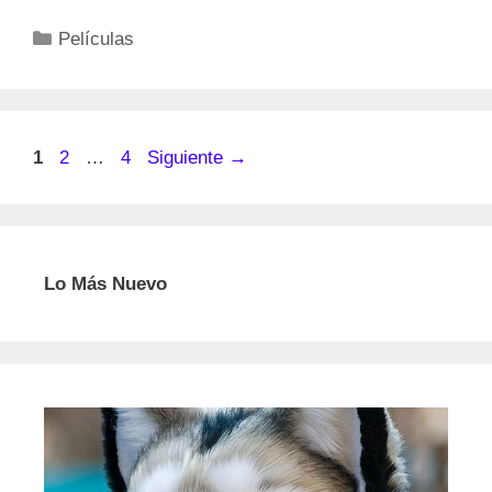
Categorías
Películas
Página
Página
Página
1
2
…
4
Siguiente
→
Lo Más Nuevo