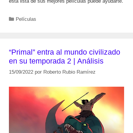
esta lista de sus mejores películas puede ayudarte.
Categorías
Películas
“Primal” entra al mundo civilizado
en su temporada 2 | Análisis
15/09/2022
por
Roberto Rubio Ramírez