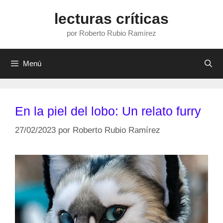
Saltar
lecturas críticas
al
contenido
por Roberto Rubio Ramírez
Menú
En la piel del lobo: Un relato furry
27/02/2023
por
Roberto Rubio Ramírez